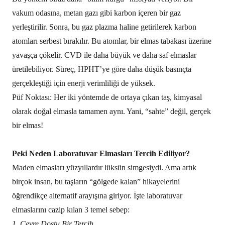
vakum odasına, metan gazı gibi karbon içeren bir gaz
yerleştirilir. Sonra, bu gaz plazma haline getirilerek karbon
atomları serbest bırakılır. Bu atomlar, bir elmas tabakası üzerine
yavaşça çökelir. CVD ile daha büyük ve daha saf elmaslar
üretilebiliyor. Süreç, HPHT’ye göre daha düşük basınçta
gerçekleştiği için enerji verimliliği de yüksek.
Püf Noktası: Her iki yöntemde de ortaya çıkan taş, kimyasal
olarak doğal elmasla tamamen aynı. Yani, “sahte” değil, gerçek
bir elmas!
Peki Neden Laboratuvar Elmasları Tercih Ediliyor?
Maden elmasları yüzyıllardır lüksün simgesiydi. Ama artık
birçok insan, bu taşların “gölgede kalan” hikayelerini
öğrendikçe alternatif arayışına giriyor. İşte laboratuvar
elmaslarını cazip kılan 3 temel sebep:
1. Çevre Dostu Bir Tercih