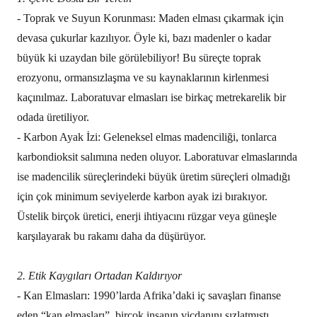
- Toprak ve Suyun Korunması: Maden elması çıkarmak için
devasa çukurlar kazılıyor. Öyle ki, bazı madenler o kadar
büyük ki uzaydan bile görülebiliyor! Bu süreçte toprak
erozyonu, ormansızlaşma ve su kaynaklarının kirlenmesi
kaçınılmaz. Laboratuvar elmasları ise birkaç metrekarelik bir
odada üretiliyor.
- Karbon Ayak İzi: Geleneksel elmas madenciliği, tonlarca
karbondioksit salımına neden oluyor. Laboratuvar elmaslarında
ise madencilik süreçlerindeki büyük üretim süreçleri olmadığı
için çok minimum seviyelerde karbon ayak izi bırakıyor.
Üstelik birçok üretici, enerji ihtiyacını rüzgar veya güneşle
karşılayarak bu rakamı daha da düşürüyor.
2. Etik Kaygıları Ortadan Kaldırıyor
- Kan Elmasları: 1990’larda Afrika’daki iç savaşları finanse
eden “kan elmasları”, birçok insanın vicdanını sızlatmıştı.