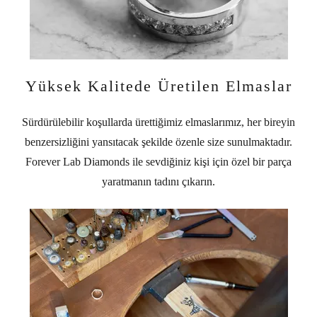
Yüksek Kalitede Üretilen Elmaslar
Sürdürülebilir koşullarda ürettiğimiz elmaslarımız, her bireyin
benzersizliğini yansıtacak şekilde özenle size sunulmaktadır.
Forever Lab Diamonds ile sevdiğiniz kişi için özel bir parça
yaratmanın tadını çıkarın.